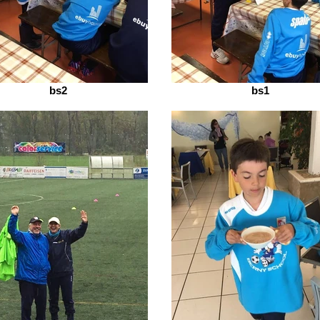
bs2
bs1