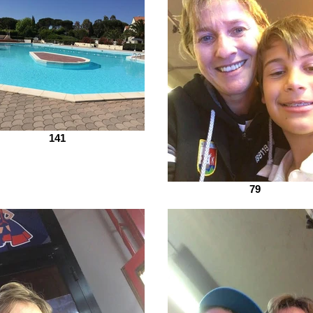
141
79