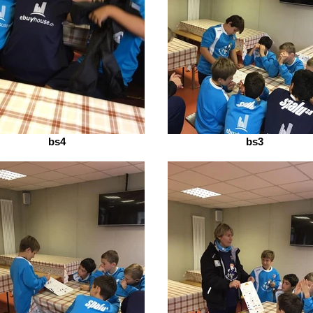
bs4
bs3