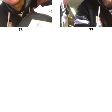
78
77