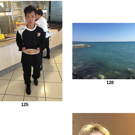
128
125