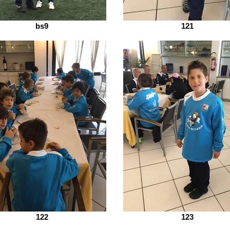
bs9
121
122
123