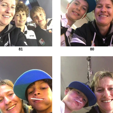
81
80